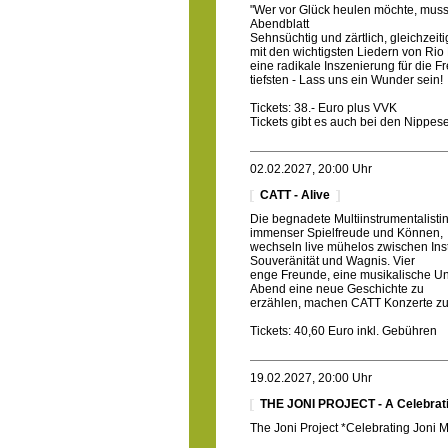
"Wer vor Glück heulen möchte, mus
Abendblatt
Sehnsüchtig und zärtlich, gleichzeitig
mit den wichtigsten Liedern von Rio
eine radikale Inszenierung für die F
tiefsten - Lass uns ein Wunder sein!
Tickets: 38.- Euro plus VVK
Tickets gibt es auch bei den Nippe
02.02.2027, 20:00 Uhr
CATT - Alive
Die begnadete Multiinstrumentalisti
immenser Spielfreude und Können,
wechseln live mühelos zwischen Ins
Souveränität und Wagnis. Vier
enge Freunde, eine musikalische Unt
Abend eine neue Geschichte zu
erzählen, machen CATT Konzerte zu e
Tickets: 40,60 Euro inkl. Gebühren
19.02.2027, 20:00 Uhr
THE JONI PROJECT - A Celebration
The Joni Project *Celebrating Joni Mi