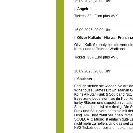
15.09.2026, 20:00 Uhr
Asgeir
Tickets: 32.- Euro plus VVK
16.09.2026, 20:00 Uhr
Oliver Kalkofe - Nie war Früher s
Oliver Kalkofe analysiert die vermei
Komik und raffinierter Wortkunst.
Tickets: 35.- Euro plus VVK
18.09.2026, 20:00 Uhr
Soulcats
Endlich stehen sie wieder live auf d
Winehouse, James Brown, Marvin Gaye
Kölns All-Star Funk & Soulband Nr.1 
Besetzung begeistern sie ihr Publik
funky Bläsern und exquisiten vocals
Soulsound liebt ist hier richtig. D
Funk und Soul, verbinden sie mit de
Ding. Am Ende zählt bei ihnen imme
SOULCATS Musik ist einfach gute Lau
nicht mehr zu helfen. Und das seit 
KVS Tickets oder bei allen bekannte