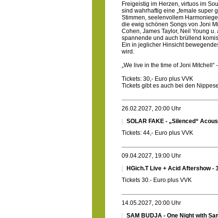
Freigeistig im Herzen, virtuos im S
sind wahrhaftig eine „female super g
Stimmen, seelenvollem Harmonieges
die ewig schönen Songs von Joni Mi
Cohen, James Taylor, Neil Young u. a
spannende und auch brüllend komis
Ein in jeglicher Hinsicht bewegende
wird.
„We live in the time of Joni Mitchell“ 
Tickets: 30,- Euro plus VVK
Tickets gibt es auch bei den Nippe
26.02.2027, 20:00 Uhr
SOLAR FAKE - „Silenced“ Acoust
Tickets: 44,- Euro plus VVK
09.04.2027, 19:00 Uhr
HGich.T Live + Acid Aftershow 
Tickets 30.- Euro plus VVK
14.05.2027, 20:00 Uhr
SAM BUDJA - One Night with Sa