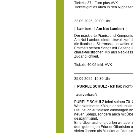
Tickets: 37.- Euro plus VVK
Tickets gibt es auch in den Nippese
23.09.2026, 20:00 Uhr
Lambert - I Am Not Lambert
Der maskierte Pianist und Komponi
Am Not Lambert eindrucksvoll zurück
die ikonische Stiermaske, erweitert 
Erstmals stehen Songs mit Gesang i
charakteristischen Mix aus Neoklassi
Zugänglichkeit.
Tickets: 40,05 inkl. VVK
25.09.2026, 19:30 Uhr
PURPLE SCHULZ - Ich hab nich
- ausverkauft -
PURPLE SCHULZ feiert seinen 70. G
Wohnzimmer in Köln, hier bei uns in 
Freut euch auf diesen einmaligen Ab
neuen Songs, sondern auch mit Über
gespannt sind.
Eine Überraschung dürfen wir aber s
dem gebürtigen Erfurter Gitarristen 
vielen Jahren als Musiker auf deut