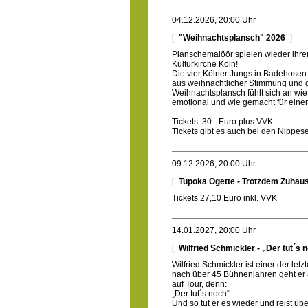
04.12.2026, 20:00 Uhr
"Weihnachtsplansch" 2026
Planschemalöör spielen wieder ihre
Kulturkirche Köln!
Die vier Kölner Jungs in Badehosen
aus weihnachtlicher Stimmung und
Weihnachtsplansch fühlt sich an wie
emotional und wie gemacht für ein
Tickets: 30.- Euro plus VVK
Tickets gibt es auch bei den Nippe
09.12.2026, 20:00 Uhr
Tupoka Ogette - Trotzdem Zuhau
Tickets 27,10 Euro inkl. VVK
14.01.2027, 20:00 Uhr
Wilfried Schmickler - „Der tut´s 
Wilfried Schmickler ist einer der let
nach über 45 Bühnenjahren geht er
auf Tour, denn:
„Der tut´s noch“
Und so tut er es wieder und reist üb