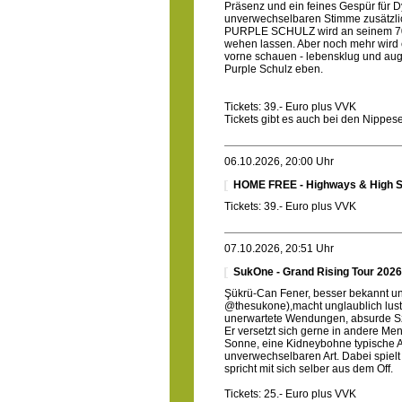
Präsenz und ein feines Gespür für D
unverwechselbaren Stimme zusätzlic
PURPLE SCHULZ wird an seinem 70ste
wehen lassen. Aber noch mehr wird 
vorne schauen - lebensklug und au
Purple Schulz eben.
Tickets: 39.- Euro plus VVK
Tickets gibt es auch bei den Nippe
06.10.2026, 20:00 Uhr
HOME FREE - Highways & High S
Tickets: 39.- Euro plus VVK
07.10.2026, 20:51 Uhr
SukOne - Grand Rising Tour 2026
Şükrü-Can Fener, besser bekannt u
@thesukone),macht unglaublich lusti
unerwartete Wendungen, absurde Sze
Er versetzt sich gerne in andere Men
Sonne, eine Kidneybohne typische All
unverwechselbaren Art. Dabei spielt 
spricht mit sich selber aus dem Off.
Tickets: 25.- Euro plus VVK