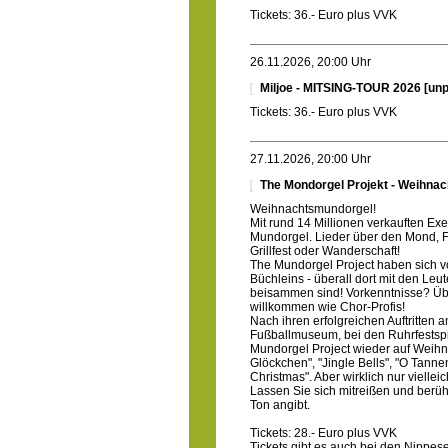
Tickets: 36.- Euro plus VVK
26.11.2026, 20:00 Uhr
Miljoe - MITSING-TOUR 2026 [un
Tickets: 36.- Euro plus VVK
27.11.2026, 20:00 Uhr
The Mondorgel Projekt - Weihnac
Weihnachtsmundorgel!
Mit rund 14 Millionen verkauften Ex
Mundorgel. Lieder über den Mond, Fr
Grillfest oder Wanderschaft!
The Mundorgel Project haben sich v
Büchleins - überall dort mit den Le
beisammen sind! Vorkenntnisse? Üb
willkommen wie Chor-Profis!
Nach ihren erfolgreichen Auftritten
Fußballmuseum, bei den Ruhrfestspi
Mundorgel Project wieder auf Weihna
Glöckchen", "Jingle Bells", "O Tanne
Christmas". Aber wirklich nur vielleic
Lassen Sie sich mitreißen und ber
Ton angibt.
Tickets: 28.- Euro plus VVK
Tickets gibt es auch bei den Nippe